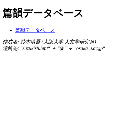
篇韻データベース
篇韻データベース
作成者: 鈴木慎吾 (大阪大学 人文学研究科)
連絡先: "suzukish.hmt" ＋ "@" ＋ "osaka-u.ac.jp"